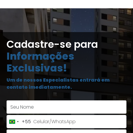
Cadastre-se para
Informações
Exclusivas!
Um de nossos Especialistas entrará em
contato imediatamente.
Seu Nome
+55
Brazil
+55
E-mail